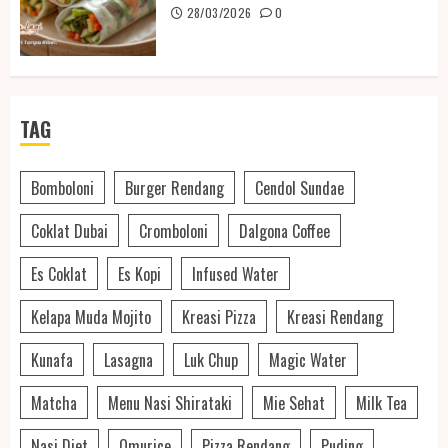
28/03/2026
0
TAG
Bomboloni
Burger Rendang
Cendol Sundae
Coklat Dubai
Cromboloni
Dalgona Coffee
Es Coklat
Es Kopi
Infused Water
Kelapa Muda Mojito
Kreasi Pizza
Kreasi Rendang
Kunafa
Lasagna
Luk Chup
Magic Water
Matcha
Menu Nasi Shirataki
Mie Sehat
Milk Tea
Nasi Diet
Omurice
Pizza Rendang
Puding