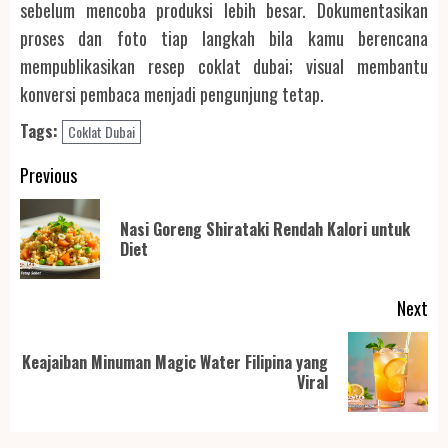
sebelum mencoba produksi lebih besar. Dokumentasikan
proses dan foto tiap langkah bila kamu berencana
mempublikasikan resep coklat dubai; visual membantu
konversi pembaca menjadi pengunjung tetap.
Tags:
Coklat Dubai
Post
Previous
navigation
Nasi Goreng Shirataki Rendah Kalori untuk
Pr
Diet
po
Next
Keajaiban Minuman Magic Water Filipina yang
Next
Viral
post: