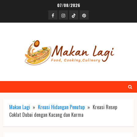
Skip
07/08/2026
to
Facebook
Instagram
TikTok
Pinterest
content
Makan Lagi
»
Kreasi Hidangan Penutup
»
Kreasi Resep
Coklat Dubai dengan Kacang dan Kurma